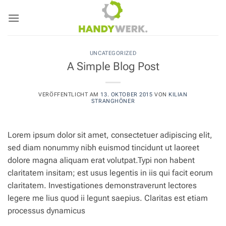
Zum
Inhalt
springen
UNCATEGORIZED
A Simple Blog Post
VERÖFFENTLICHT AM
13. OKTOBER 2015
VON
KILIAN
STRANGHÖNER
Lorem ipsum dolor sit amet, consectetuer adipiscing elit,
sed diam nonummy nibh euismod tincidunt ut laoreet
dolore magna aliquam erat volutpat.Typi non habent
claritatem insitam; est usus legentis in iis qui facit eorum
claritatem. Investigationes demonstraverunt lectores
legere me lius quod ii legunt saepius. Claritas est etiam
processus dynamicus