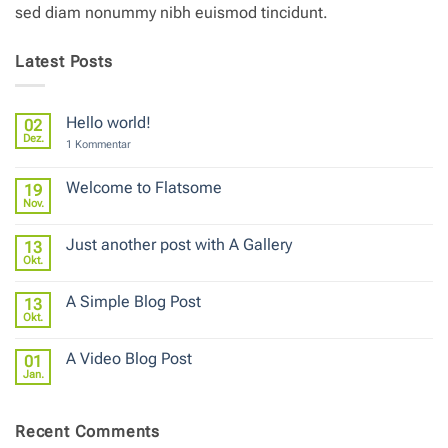
sed diam nonummy nibh euismod tincidunt.
Latest Posts
Hello world!
02
Dez.
zu
1 Kommentar
Hello
world!
Welcome to Flatsome
19
Nov.
Keine
Kommentare
zu
Just another post with A Gallery
13
Welcome
to
Okt.
Keine
Flatsome
Kommentare
zu
A Simple Blog Post
13
Just
another
Okt.
Keine
post
Kommentare
with
zu
A
A Video Blog Post
01
A
Gallery
Simple
Jan.
Keine
Blog
Kommentare
Post
zu
A
Recent Comments
Video
Blog