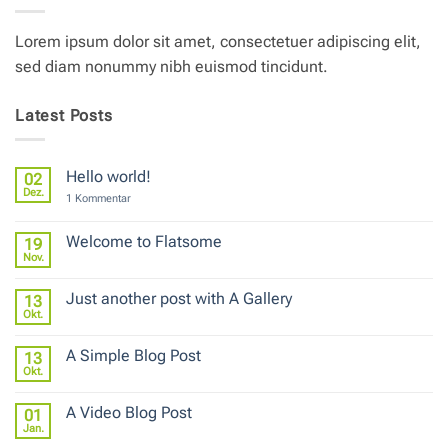
Lorem ipsum dolor sit amet, consectetuer adipiscing elit,
sed diam nonummy nibh euismod tincidunt.
Latest Posts
Hello world!
02
Dez.
zu
1 Kommentar
Hello
world!
Welcome to Flatsome
19
Nov.
Keine
Kommentare
zu
Just another post with A Gallery
13
Welcome
to
Okt.
Keine
Flatsome
Kommentare
zu
A Simple Blog Post
13
Just
another
Okt.
Keine
post
Kommentare
with
zu
A
A Video Blog Post
01
A
Gallery
Simple
Jan.
Keine
Blog
Kommentare