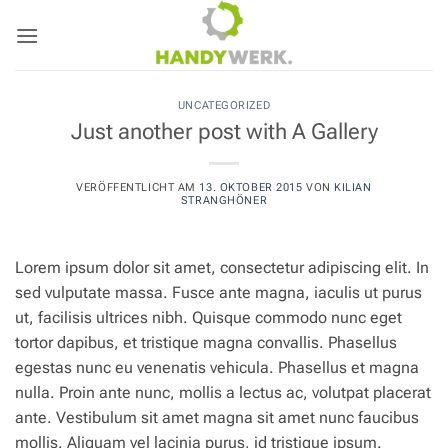
Zum
Inhalt
springen
UNCATEGORIZED
Just another post with A Gallery
VERÖFFENTLICHT AM
13. OKTOBER 2015
VON
KILIAN
STRANGHÖNER
Lorem ipsum dolor sit amet, consectetur adipiscing elit. In
sed vulputate massa. Fusce ante magna, iaculis ut purus
ut, facilisis ultrices nibh. Quisque commodo nunc eget
tortor dapibus, et tristique magna convallis. Phasellus
egestas nunc eu venenatis vehicula. Phasellus et magna
nulla. Proin ante nunc, mollis a lectus ac, volutpat placerat
ante. Vestibulum sit amet magna sit amet nunc faucibus
mollis. Aliquam vel lacinia purus, id tristique ipsum.