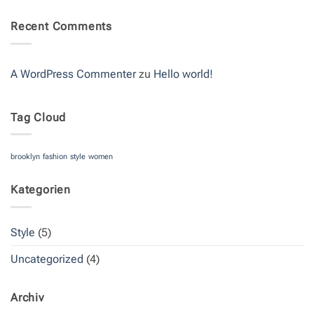
Post
zu
A
Recent Comments
Video
Blog
Post
A WordPress Commenter
zu
Hello world!
Tag Cloud
brooklyn
fashion
style
women
Kategorien
Style
(5)
Uncategorized
(4)
Archiv